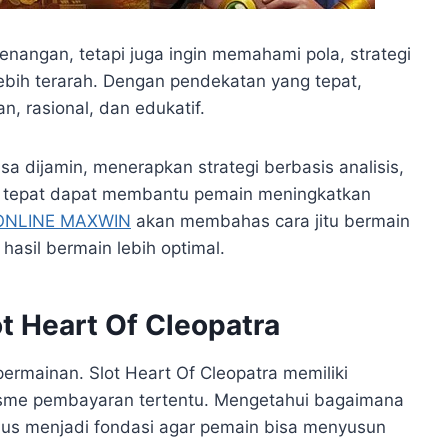
nangan, tetapi juga ingin memahami pola, strategi
ebih terarah. Dengan pendekatan yang tepat,
, rasional, dan edukatif.
isa dijamin, menerapkan strategi berbasis analisis,
 tepat dapat membantu pemain meningkatkan
ONLINE MAXWIN
akan membahas cara jitu bermain
 hasil bermain lebih optimal.
 Heart Of Cleopatra
rmainan. Slot Heart Of Cleopatra memiliki
sme pembayaran tertentu. Mengetahui bagaimana
bonus menjadi fondasi agar pemain bisa menyusun