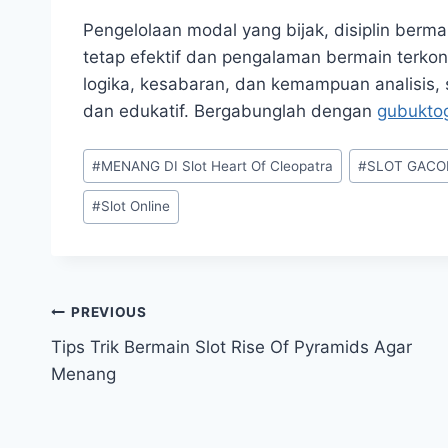
Pengelolaan modal yang bijak, disiplin bermai
tetap efektif dan pengalaman bermain terkon
logika, kesabaran, dan kemampuan analisis
dan edukatif. Bergabunglah dengan
gubukto
Post
#
MENANG DI Slot Heart Of Cleopatra
#
SLOT GACO
Tags:
#
Slot Online
Post
PREVIOUS
Tips Trik Bermain Slot Rise Of Pyramids Agar
navigation
Menang