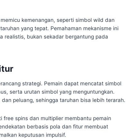
 memicu kemenangan, seperti simbol wild dan
 taruhan yang tepat. Pemahaman mekanisme ini
a realistis, bukan sekadar bergantung pada
itur
rancang strategi. Pemain dapat mencatat simbol
us, serta urutan simbol yang menguntungkan.
 dan peluang, sehingga taruhan bisa lebih terarah.
rti free spins dan multiplier membantu pemain
ndekatan berbasis pola dan fitur membuat
malkan keputusan impulsif.