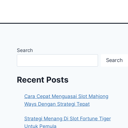
Search
Search
Recent Posts
Cara Cepat Menguasai Slot Mahjong
Ways Dengan Strategi Tepat
Strategi Menang Di Slot Fortune Tiger
Untuk Pemula