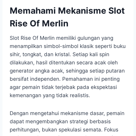
Memahami Mekanisme Slot
Rise Of Merlin
Slot Rise Of Merlin memiliki gulungan yang
menampilkan simbol-simbol klasik seperti buku
sihir, tongkat, dan kristal. Setiap kali spin
dilakukan, hasil ditentukan secara acak oleh
generator angka acak, sehingga setiap putaran
bersifat independen. Pemahaman ini penting
agar pemain tidak terjebak pada ekspektasi
kemenangan yang tidak realistis.
Dengan mengetahui mekanisme dasar, pemain
dapat mengembangkan strategi berbasis
perhitungan, bukan spekulasi semata. Fokus