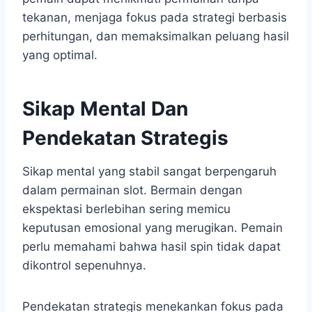
tekanan, menjaga fokus pada strategi berbasis
perhitungan, dan memaksimalkan peluang hasil
yang optimal.
Sikap Mental Dan
Pendekatan Strategis
Sikap mental yang stabil sangat berpengaruh
dalam permainan slot. Bermain dengan
ekspektasi berlebihan sering memicu
keputusan emosional yang merugikan. Pemain
perlu memahami bahwa hasil spin tidak dapat
dikontrol sepenuhnya.
Pendekatan strategis menekankan fokus pada