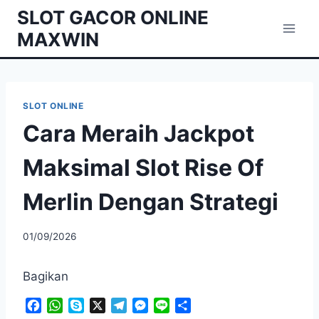
Skip
SLOT GACOR ONLINE
to
MAXWIN
content
SLOT ONLINE
Cara Meraih Jackpot
Maksimal Slot Rise Of
Merlin Dengan Strategi
01/09/2026
Bagikan
F
W
S
X
T
M
L
S