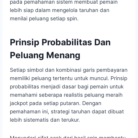
pada pemahaman sistem membuat pemain
lebih siap dalam mengelola taruhan dan
menilai peluang setiap spin.
Prinsip Probabilitas Dan
Peluang Menang
Setiap simbol dan kombinasi garis pembayaran
memiliki peluang tertentu untuk muncul. Prinsip
probabilitas menjadi dasar bagi pemain untuk
memahami seberapa realistis peluang meraih
jackpot pada setiap putaran. Dengan
pemahaman ini, strategi taruhan dapat dibuat
lebih sistematis dan terukur.