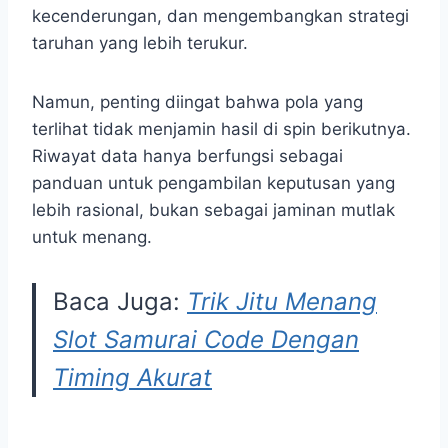
kecenderungan, dan mengembangkan strategi
taruhan yang lebih terukur.
Namun, penting diingat bahwa pola yang
terlihat tidak menjamin hasil di spin berikutnya.
Riwayat data hanya berfungsi sebagai
panduan untuk pengambilan keputusan yang
lebih rasional, bukan sebagai jaminan mutlak
untuk menang.
Baca Juga:
Trik Jitu Menang
Slot Samurai Code Dengan
Timing Akurat