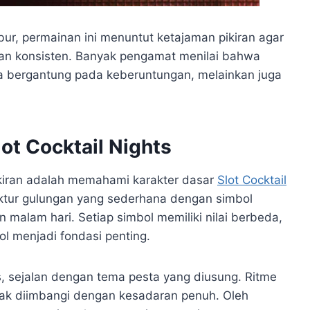
bur, permainan ini menuntut ketajaman pikiran agar
 dan konsisten. Banyak pengamat menilai bahwa
ya bergantung pada keberuntungan, melainkan juga
t Cocktail Nights
kiran adalah memahami karakter dasar
Slot Cocktail
uktur gulungan yang sederhana dengan simbol
malam hari. Setiap simbol memiliki nilai berbeda,
l menjadi fondasi penting.
, sejalan dengan tema pesta yang diusung. Ritme
idak diimbangi dengan kesadaran penuh. Oleh