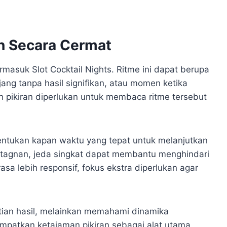
 Secara Cermat
ermasuk Slot Cocktail Nights. Ritme ini dapat berupa
jang tanpa hasil signifikan, atau momen ketika
an pikiran diperlukan untuk membaca ritme tersebut
tukan kapan waktu yang tepat untuk melanjutkan
 stagnan, jeda singkat dapat membantu menghindari
rasa lebih responsif, fokus ekstra diperlukan agar
tian hasil, melainkan memahami dinamika
mpatkan ketajaman pikiran sebagai alat utama