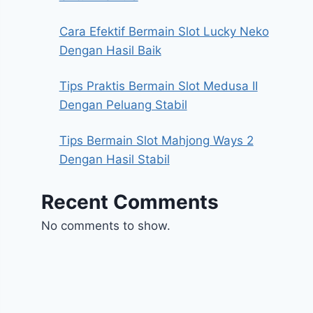
Cara Efektif Bermain Slot Lucky Neko
Dengan Hasil Baik
Tips Praktis Bermain Slot Medusa II
Dengan Peluang Stabil
Tips Bermain Slot Mahjong Ways 2
Dengan Hasil Stabil
Recent Comments
No comments to show.