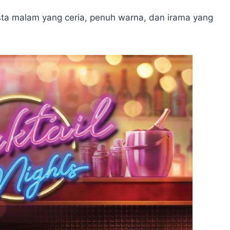
sta malam yang ceria, penuh warna, dan irama yang