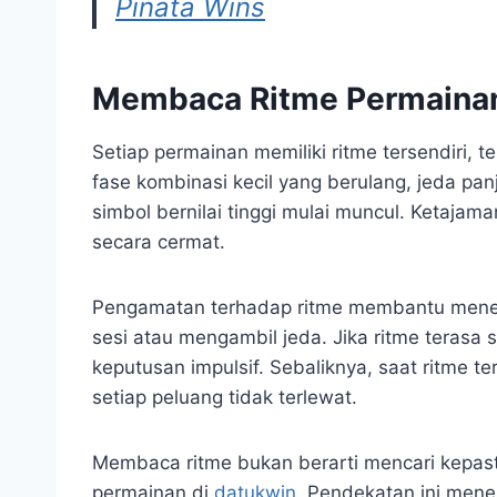
Pinata Wins
Membaca Ritme Permainan
Setiap permainan memiliki ritme tersendiri, t
fase kombinasi kecil yang berulang, jeda pan
simbol bernilai tinggi mulai muncul. Ketajam
secara cermat.
Pengamatan terhadap ritme membantu menen
sesi atau mengambil jeda. Jika ritme terasa
keputusan impulsif. Sebaliknya, saat ritme te
setiap peluang tidak terlewat.
Membaca ritme bukan berarti mencari kepas
permainan di
datukwin
. Pendekatan ini mene