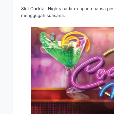
a
h
k
e
e
i
h
c
a
y
l
s
n
a
Slot Cocktail Nights hadir dengan nuansa pe
e
t
p
e
s
e
r
menggugah suasana.
b
s
e
g
e
e
o
A
r
n
o
p
a
g
k
p
m
e
r