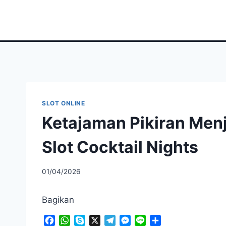
Skip
to
content
SLOT ONLINE
Ketajaman Pikiran Men
Slot Cocktail Nights
01/04/2026
Bagikan
F
W
S
X
T
M
L
S