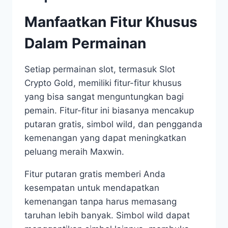
Manfaatkan Fitur Khusus
Dalam Permainan
Setiap permainan slot, termasuk Slot
Crypto Gold, memiliki fitur-fitur khusus
yang bisa sangat menguntungkan bagi
pemain. Fitur-fitur ini biasanya mencakup
putaran gratis, simbol wild, dan pengganda
kemenangan yang dapat meningkatkan
peluang meraih Maxwin.
Fitur putaran gratis memberi Anda
kesempatan untuk mendapatkan
kemenangan tanpa harus memasang
taruhan lebih banyak. Simbol wild dapat