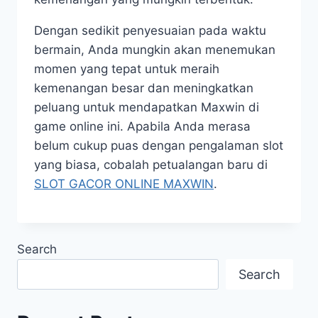
Dengan sedikit penyesuaian pada waktu
bermain, Anda mungkin akan menemukan
momen yang tepat untuk meraih
kemenangan besar dan meningkatkan
peluang untuk mendapatkan Maxwin di
game online ini. Apabila Anda merasa
belum cukup puas dengan pengalaman slot
yang biasa, cobalah petualangan baru di
SLOT GACOR ONLINE MAXWIN
.
Search
Search