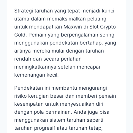
Strategi taruhan yang tepat menjadi kunci
utama dalam memaksimalkan peluang
untuk mendapatkan Maxwin di Slot Crypto
Gold. Pemain yang berpengalaman sering
menggunakan pendekatan bertahap, yang
artinya mereka mulai dengan taruhan
rendah dan secara perlahan
meningkatkannya setelah mencapai
kemenangan kecil.
Pendekatan ini membantu mengurangi
risiko kerugian besar dan memberi pemain
kesempatan untuk menyesuaikan diri
dengan pola permainan. Anda juga bisa
menggunakan sistem taruhan seperti
taruhan progresif atau taruhan tetap,