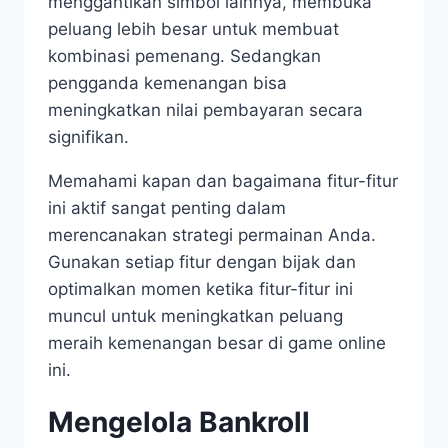
menggantikan simbol lainnya, membuka
peluang lebih besar untuk membuat
kombinasi pemenang. Sedangkan
pengganda kemenangan bisa
meningkatkan nilai pembayaran secara
signifikan.
Memahami kapan dan bagaimana fitur-fitur
ini aktif sangat penting dalam
merencanakan strategi permainan Anda.
Gunakan setiap fitur dengan bijak dan
optimalkan momen ketika fitur-fitur ini
muncul untuk meningkatkan peluang
meraih kemenangan besar di game online
ini.
Mengelola Bankroll