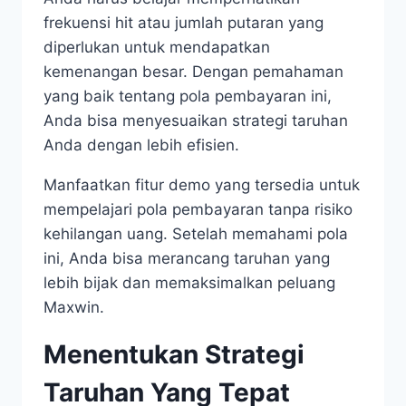
frekuensi hit atau jumlah putaran yang
diperlukan untuk mendapatkan
kemenangan besar. Dengan pemahaman
yang baik tentang pola pembayaran ini,
Anda bisa menyesuaikan strategi taruhan
Anda dengan lebih efisien.
Manfaatkan fitur demo yang tersedia untuk
mempelajari pola pembayaran tanpa risiko
kehilangan uang. Setelah memahami pola
ini, Anda bisa merancang taruhan yang
lebih bijak dan memaksimalkan peluang
Maxwin.
Menentukan Strategi
Taruhan Yang Tepat