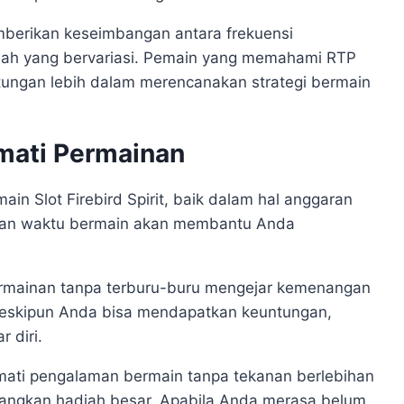
memberikan keseimbangan antara frekuensi
iah yang bervariasi. Pemain yang memahami RTP
ntungan lebih dalam merencanakan strategi bermain
mati Permainan
in Slot Firebird Spirit, baik dalam hal anggaran
dan waktu bermain akan membantu Anda
 permainan tanpa terburu-buru mengejar kemenangan
 meskipun Anda bisa mendapatkan keuntungan,
 diri.
mati pengalaman bermain tanpa tekanan berlebihan
ngkan hadiah besar. Apabila Anda merasa belum