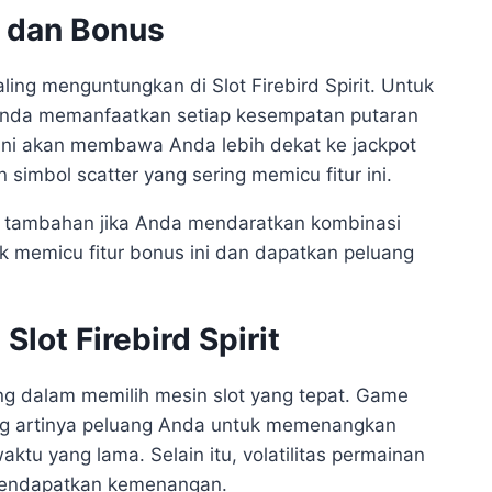
s dan Bonus
aling menguntungkan di Slot Firebird Spirit. Untuk
nda memanfaatkan setiap kesempatan putaran
s ini akan membawa Anda lebih dekat ke jackpot
simbol scatter yang sering memicu fitur ini.
 tambahan jika Anda mendaratkan kombinasi
uk memicu fitur bonus ini dan dapatkan peluang
Slot Firebird Spirit
ing dalam memilih mesin slot yang tepat. Game
yang artinya peluang Anda untuk memenangkan
ktu yang lama. Selain itu, volatilitas permainan
mendapatkan kemenangan.