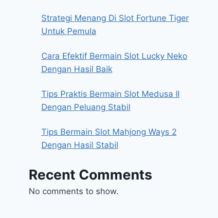
Strategi Menang Di Slot Fortune Tiger
Untuk Pemula
Cara Efektif Bermain Slot Lucky Neko
Dengan Hasil Baik
Tips Praktis Bermain Slot Medusa II
Dengan Peluang Stabil
Tips Bermain Slot Mahjong Ways 2
Dengan Hasil Stabil
Recent Comments
No comments to show.