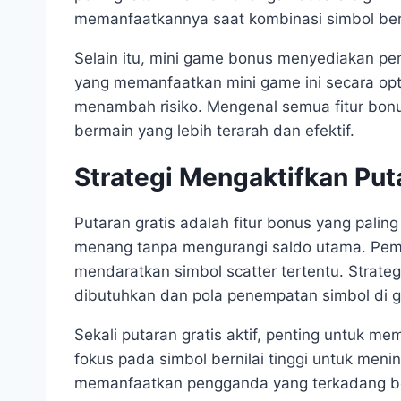
memanfaatkannya saat kombinasi simbol berp
Selain itu, mini game bonus menyediakan p
yang memanfaatkan mini game ini secara op
menambah risiko. Mengenal semua fitur bonus
bermain yang lebih terarah dan efektif.
Strategi Mengaktifkan Put
Putaran gratis adalah fitur bonus yang pali
menang tanpa mengurangi saldo utama. Pema
mendaratkan simbol scatter tertentu. Strate
dibutuhkan dan pola penempatan simbol di g
Sekali putaran gratis aktif, penting untuk 
fokus pada simbol bernilai tinggi untuk men
memanfaatkan pengganda yang terkadang ber