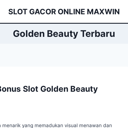
SLOT GACOR ONLINE MAXWIN
Golden Beauty Terbaru
Bonus Slot Golden Beauty
n menarik yang memadukan visual menawan dan