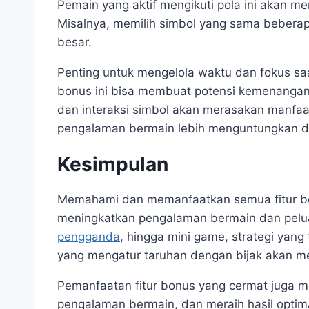
Pemain yang aktif mengikuti pola ini akan m
Misalnya, memilih simbol yang sama beberap
besar.
Penting untuk mengelola waktu dan fokus s
bonus ini bisa membuat potensi kemenangan
dan interaksi simbol akan merasakan manfaat
pengalaman bermain lebih menguntungkan 
Kesimpulan
Memahami dan memanfaatkan semua fitur bo
meningkatkan pengalaman bermain dan pelua
pengganda
, hingga mini game, strategi yang 
yang mengatur taruhan dengan bijak akan me
Pemanfaatan fitur bonus yang cermat juga 
pengalaman bermain, dan meraih hasil optim