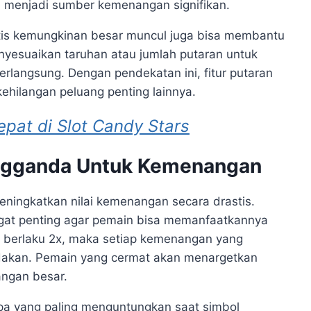
sa menjadi sumber kemenangan signifikan.
atis kemungkinan besar muncul juga bisa membantu
nyesuaikan taruhan atau jumlah putaran untuk
langsung. Dengan pendekatan ini, fitur putaran
kehilangan peluang penting lainnya.
pat di Slot Candy Stars
ngganda Untuk Kemenangan
eningkatkan nilai kemenangan secara drastis.
gat penting agar pemain bisa memanfaatkannya
a berlaku 2x, maka setiap kemenangan yang
andakan. Pemain yang cermat akan menargetkan
ngan besar.
pa yang paling menguntungkan saat simbol