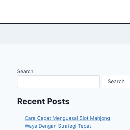
Search
Search
Recent Posts
Cara Cepat Menguasai Slot Mahjong
Ways Dengan Strategi Tepat