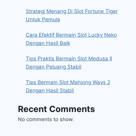
Strategi Menang Di Slot Fortune Tiger
Untuk Pemula
Cara Efektif Bermain Slot Lucky Neko
Dengan Hasil Baik
Tips Praktis Bermain Slot Medusa II
Dengan Peluang Stabil
Tips Bermain Slot Mahjong Ways 2
Dengan Hasil Stabil
Recent Comments
No comments to show.