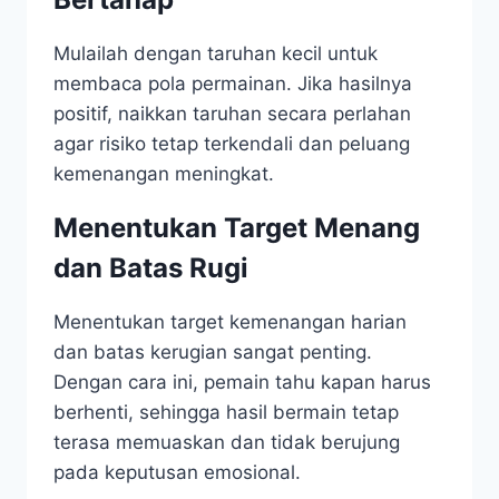
Mulailah dengan taruhan kecil untuk
membaca pola permainan. Jika hasilnya
positif, naikkan taruhan secara perlahan
agar risiko tetap terkendali dan peluang
kemenangan meningkat.
Menentukan Target Menang
dan Batas Rugi
Menentukan target kemenangan harian
dan batas kerugian sangat penting.
Dengan cara ini, pemain tahu kapan harus
berhenti, sehingga hasil bermain tetap
terasa memuaskan dan tidak berujung
pada keputusan emosional.