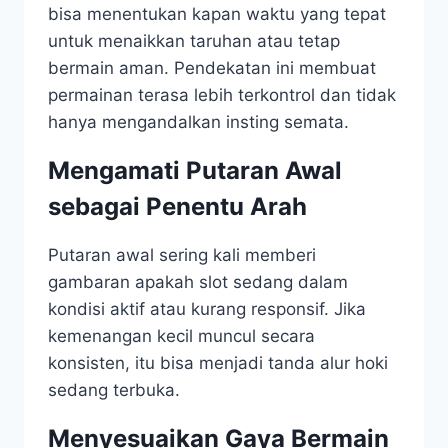
bisa menentukan kapan waktu yang tepat
untuk menaikkan taruhan atau tetap
bermain aman. Pendekatan ini membuat
permainan terasa lebih terkontrol dan tidak
hanya mengandalkan insting semata.
Mengamati Putaran Awal
sebagai Penentu Arah
Putaran awal sering kali memberi
gambaran apakah slot sedang dalam
kondisi aktif atau kurang responsif. Jika
kemenangan kecil muncul secara
konsisten, itu bisa menjadi tanda alur hoki
sedang terbuka.
Menyesuaikan Gaya Bermain