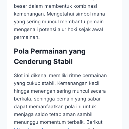
besar dalam membentuk kombinasi
kemenangan. Mengetahui simbol mana
yang sering muncul membantu pemain
mengenali potensi alur hoki sejak awal
permainan.
Pola Permainan yang
Cenderung Stabil
Slot ini dikenal memiliki ritme permainan
yang cukup stabil. Kemenangan kecil
hingga menengah sering muncul secara
berkala, sehingga pemain yang sabar
dapat memanfaatkan pola ini untuk
menjaga saldo tetap aman sambil
menunggu momentum terbaik. Berikut