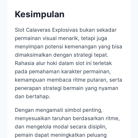
Kesimpulan
Slot Calaveras Explosivas bukan sekadar
permainan visual menarik, tetapi juga
menyimpan potensi kemenangan yang bisa
dimaksimalkan dengan strategi tepat.
Rahasia alur hoki dalam slot ini terletak
pada pemahaman karakter permainan,
kemampuan membaca ritme putaran, serta
penerapan strategi bermain yang nyaman
dan bertahap.
Dengan mengamati simbol penting,
menyesuaikan taruhan berdasarkan ritme,
dan mengelola modal secara disiplin,
pemain dapat meningkatkan peluang