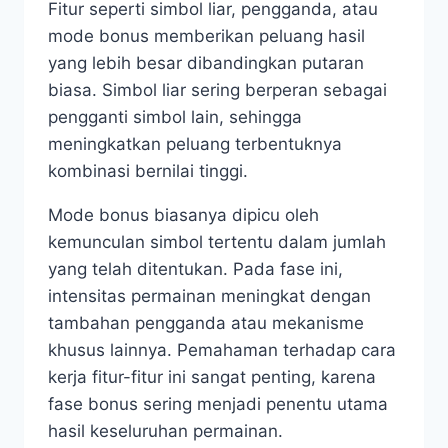
Fitur seperti simbol liar, pengganda, atau
mode bonus memberikan peluang hasil
yang lebih besar dibandingkan putaran
biasa. Simbol liar sering berperan sebagai
pengganti simbol lain, sehingga
meningkatkan peluang terbentuknya
kombinasi bernilai tinggi.
Mode bonus biasanya dipicu oleh
kemunculan simbol tertentu dalam jumlah
yang telah ditentukan. Pada fase ini,
intensitas permainan meningkat dengan
tambahan pengganda atau mekanisme
khusus lainnya. Pemahaman terhadap cara
kerja fitur-fitur ini sangat penting, karena
fase bonus sering menjadi penentu utama
hasil keseluruhan permainan.