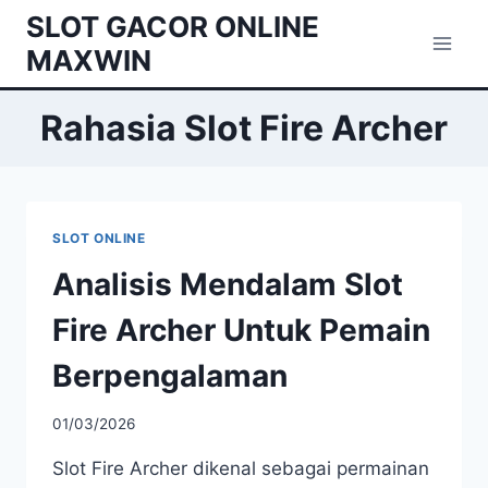
Skip
SLOT GACOR ONLINE
to
MAXWIN
content
Rahasia Slot Fire Archer
SLOT ONLINE
Analisis Mendalam Slot
Fire Archer Untuk Pemain
Berpengalaman
01/03/2026
Slot Fire Archer dikenal sebagai permainan