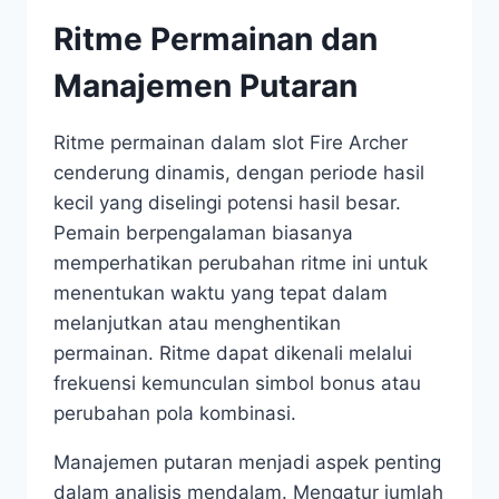
Ritme Permainan dan
Manajemen Putaran
Ritme permainan dalam slot Fire Archer
cenderung dinamis, dengan periode hasil
kecil yang diselingi potensi hasil besar.
Pemain berpengalaman biasanya
memperhatikan perubahan ritme ini untuk
menentukan waktu yang tepat dalam
melanjutkan atau menghentikan
permainan. Ritme dapat dikenali melalui
frekuensi kemunculan simbol bonus atau
perubahan pola kombinasi.
Manajemen putaran menjadi aspek penting
dalam analisis mendalam. Mengatur jumlah