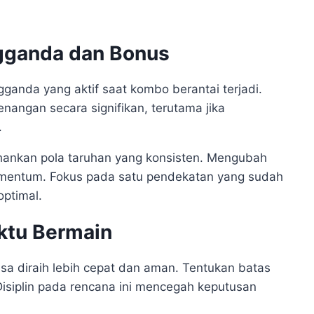
gganda dan Bonus
gganda yang aktif saat kombo berantai terjadi.
nangan secara signifikan, terutama jika
.
tahankan pola taruhan yang konsisten. Mengubah
mentum. Fokus pada satu pendekatan yang sudah
optimal.
ktu Bermain
sa diraih lebih cepat dan aman. Tentukan batas
isiplin pada rencana ini mencegah keputusan