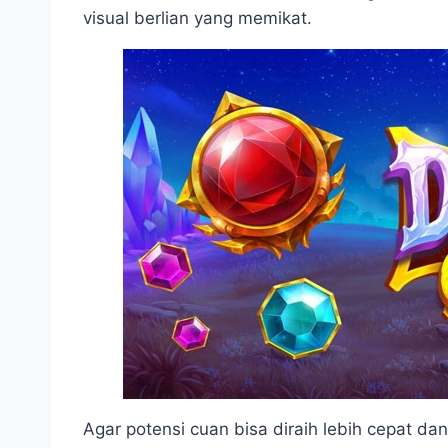
visual berlian yang memikat.
Agar potensi cuan bisa diraih lebih cepat d