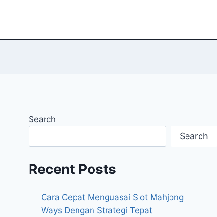
Search
Search
Recent Posts
Cara Cepat Menguasai Slot Mahjong
Ways Dengan Strategi Tepat