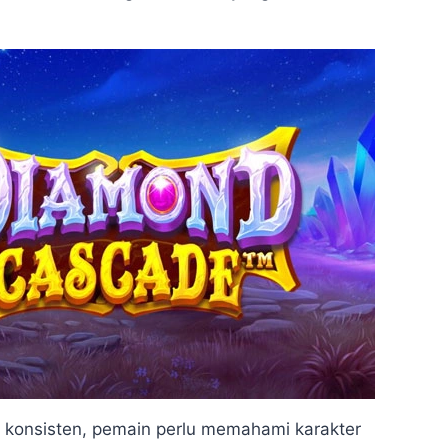
an konsisten, pemain perlu memahami karakter