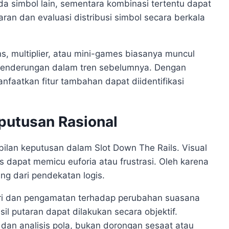
da simbol lain, sementara kombinasi tertentu dapat
ran dan evaluasi distribusi simbol secara berkala
ns, multiplier, atau mini-games biasanya muncul
enderungan dalam tren sebelumnya. Dengan
nfaatkan fitur tambahan dapat diidentifikasi
putusan Rasional
lan keputusan dalam Slot Down The Rails. Visual
s dapat memicu euforia atau frustrasi. Oleh karena
ng dari pendekatan logis.
iri dan pengamatan terhadap perubahan suasana
sil putaran dapat dilakukan secara objektif.
an analisis pola, bukan dorongan sesaat atau