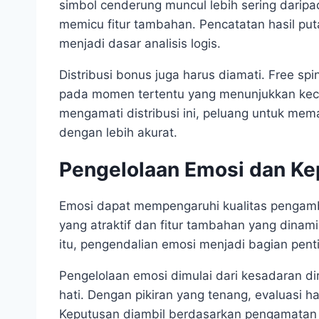
simbol cenderung muncul lebih sering daripa
memicu fitur tambahan. Pencatatan hasil puta
menjadi dasar analisis logis.
Distribusi bonus juga harus diamati. Free spi
pada momen tertentu yang menunjukkan kec
mengamati distribusi ini, peluang untuk mema
dengan lebih akurat.
Pengelolaan Emosi dan Ke
Emosi dapat mempengaruhi kualitas pengambi
yang atraktif dan fitur tambahan yang dinami
itu, pengendalian emosi menjadi bagian penti
Pengelolaan emosi dimulai dari kesadaran d
hati. Dengan pikiran yang tenang, evaluasi ha
Keputusan diambil berdasarkan pengamatan d