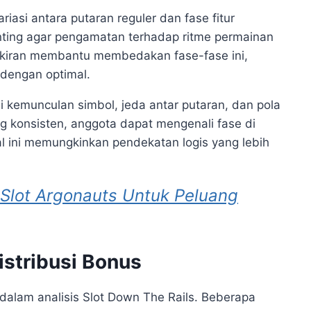
riasi antara putaran reguler dan fase fitur
nting agar pengamatan terhadap ritme permainan
pikiran membantu membedakan fase-fase ini,
dengan optimal.
i kemunculan simbol, jeda antar putaran, dan pola
g konsisten, anggota dapat mengenali fase di
al ini memungkinkan pendekatan logis yang lebih
 Slot Argonauts Untuk Peluang
istribusi Bonus
dalam analisis Slot Down The Rails. Beberapa