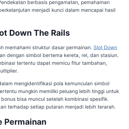
l. Pendekatan berbasis pengamatan, pemahaman
 berkelanjutan menjadi kunci dalam mencapai hasil
ot Down The Rails
lah memahami struktur dasar permainan.
Slot Down
n dengan simbol bertema kereta, rel, dan stasiun.
mbinasi tertentu dapat memicu fitur tambahan,
tiplier.
lam mengidentifikasi pola kemunculan simbol
ertentu mungkin memiliki peluang lebih tinggi untuk
 bonus bisa muncul setelah kombinasi spesifik.
an terhadap setiap putaran menjadi lebih terarah.
e Permainan