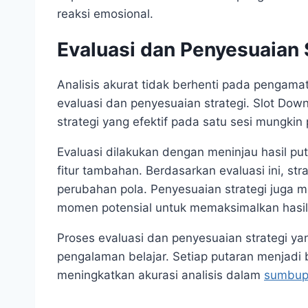
reaksi emosional.
Evaluasi dan Penyesuaian 
Analisis akurat tidak berhenti pada pengamat
evaluasi dan penyesuaian strategi. Slot Down
strategi yang efektif pada satu sesi mungkin 
Evaluasi dilakukan dengan meninjau hasil put
fitur tambahan. Berdasarkan evaluasi ini, str
perubahan pola. Penyesuaian strategi juga 
momen potensial untuk memaksimalkan hasil
Proses evaluasi dan penyesuaian strategi 
pengalaman belajar. Setiap putaran menjadi
meningkatkan akurasi analisis dalam
sumbup