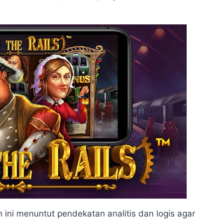
 ini menuntut pendekatan analitis dan logis agar