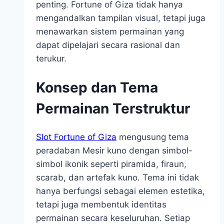
penting. Fortune of Giza tidak hanya
mengandalkan tampilan visual, tetapi juga
menawarkan sistem permainan yang
dapat dipelajari secara rasional dan
terukur.
Konsep dan Tema
Permainan Terstruktur
Slot Fortune of Giza
mengusung tema
peradaban Mesir kuno dengan simbol-
simbol ikonik seperti piramida, firaun,
scarab, dan artefak kuno. Tema ini tidak
hanya berfungsi sebagai elemen estetika,
tetapi juga membentuk identitas
permainan secara keseluruhan. Setiap