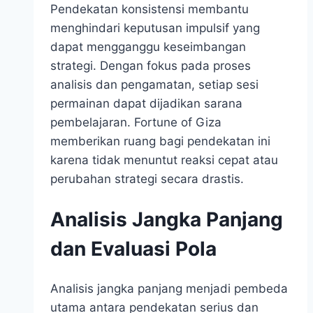
Pendekatan konsistensi membantu
menghindari keputusan impulsif yang
dapat mengganggu keseimbangan
strategi. Dengan fokus pada proses
analisis dan pengamatan, setiap sesi
permainan dapat dijadikan sarana
pembelajaran. Fortune of Giza
memberikan ruang bagi pendekatan ini
karena tidak menuntut reaksi cepat atau
perubahan strategi secara drastis.
Analisis Jangka Panjang
dan Evaluasi Pola
Analisis jangka panjang menjadi pembeda
utama antara pendekatan serius dan