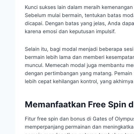
Kunci sukses lain dalam meraih kemenangan 
Sebelum mulai bermain, tentukan batas mod
dicapai. Dengan batas yang jelas, Anda dapa
karena emosi dan keputusan impulsif.
Selain itu, bagi modal menjadi beberapa ses
bermain lebih lama dan memberi kesempatan 
muncul. Memecah modal juga membantu menja
dengan pertimbangan yang matang. Pemain
lebih cepat kehilangan kontrol, yang akhir
Memanfaatkan Free Spin 
Fitur free spin dan bonus di Gates of Olympu
memperpanjang permainan dan meningkatka