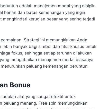
beruntun adalah manajemen modal yang disiplin.
al harian dan batas kemenangan yang ingin
t menghindari kerugian besar yang sering terjadi
i permainan. Strategi ini memungkinkan Anda
lebih banyak bagi simbol dan fitur khusus untuk
ga fokus, sehingga setiap taruhan dilakukan
 yang mengabaikan manajemen modal biasanya
nya menurunkan peluang kemenangan beruntun.
dan Bonus
s adalah alat yang sangat efektif untuk
n peluang menang. Free spin memungkinkan