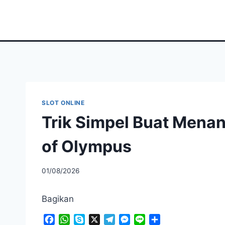
Skip
to
content
SLOT ONLINE
Trik Simpel Buat Menan
of Olympus
01/08/2026
Bagikan
F
W
S
X
T
M
L
S