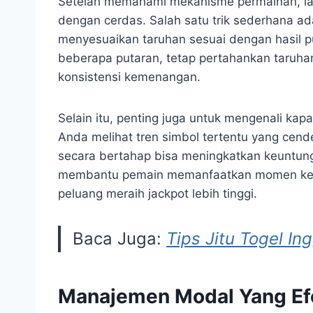
Setelah memahami mekanisme permainan, lan
dengan cerdas. Salah satu trik sederhana a
menyesuaikan taruhan sesuai dengan hasil p
beberapa putaran, tetap pertahankan taruh
konsistensi kemenangan.
Selain itu, penting juga untuk mengenali kap
Anda melihat tren simbol tertentu yang ce
secara bertahap bisa meningkatkan keuntunga
membantu pemain memanfaatkan momen kem
peluang meraih jackpot lebih tinggi.
Baca Juga:
Tips Jitu Togel In
Manajemen Modal Yang Efe