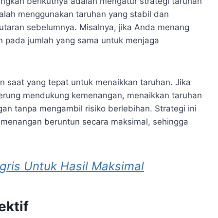
gkah berikutnya adalah mengatur strategi taruhan
dalah menggunakan taruhan yang stabil dan
utaran sebelumnya. Misalnya, jika Anda menang
an pada jumlah yang sama untuk menjaga
an saat yang tepat untuk menaikkan taruhan. Jika
nderung mendukung kemenangan, menaikkan taruhan
n tanpa mengambil risiko berlebihan. Strategi ini
enangan beruntun secara maksimal, sehingga
ggris Untuk Hasil Maksimal
ktif