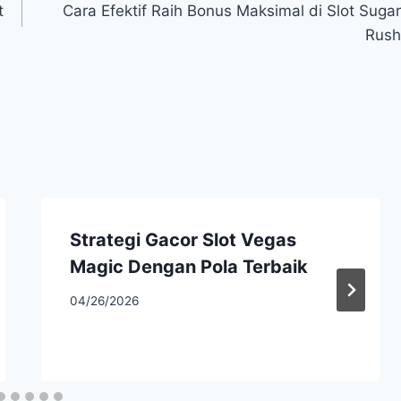
t
Cara Efektif Raih Bonus Maksimal di Slot Sugar
Rush
Strategi Gacor Slot Vegas
Magic Dengan Pola Terbaik
04/26/2026