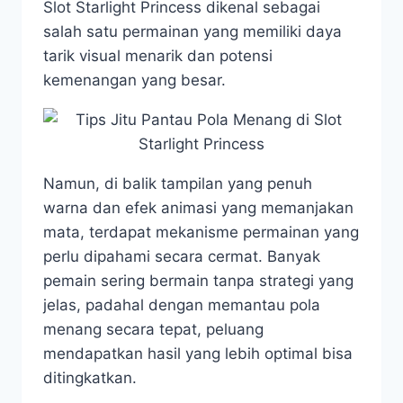
Slot Starlight Princess dikenal sebagai
salah satu permainan yang memiliki daya
tarik visual menarik dan potensi
kemenangan yang besar.
Namun, di balik tampilan yang penuh
warna dan efek animasi yang memanjakan
mata, terdapat mekanisme permainan yang
perlu dipahami secara cermat. Banyak
pemain sering bermain tanpa strategi yang
jelas, padahal dengan memantau pola
menang secara tepat, peluang
mendapatkan hasil yang lebih optimal bisa
ditingkatkan.