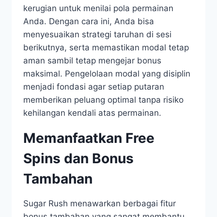
kerugian untuk menilai pola permainan
Anda. Dengan cara ini, Anda bisa
menyesuaikan strategi taruhan di sesi
berikutnya, serta memastikan modal tetap
aman sambil tetap mengejar bonus
maksimal. Pengelolaan modal yang disiplin
menjadi fondasi agar setiap putaran
memberikan peluang optimal tanpa risiko
kehilangan kendali atas permainan.
Memanfaatkan Free
Spins dan Bonus
Tambahan
Sugar Rush menawarkan berbagai fitur
bonus tambahan yang sangat membantu