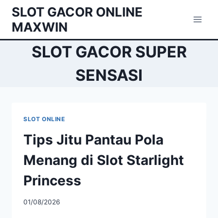
Skip
SLOT GACOR ONLINE
to
MAXWIN
content
SLOT GACOR SUPER
SENSASI
SLOT ONLINE
Tips Jitu Pantau Pola
Menang di Slot Starlight
Princess
01/08/2026