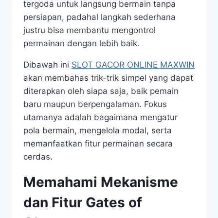
tergoda untuk langsung bermain tanpa
persiapan, padahal langkah sederhana
justru bisa membantu mengontrol
permainan dengan lebih baik.
Dibawah ini
SLOT GACOR ONLINE MAXWIN
akan membahas trik-trik simpel yang dapat
diterapkan oleh siapa saja, baik pemain
baru maupun berpengalaman. Fokus
utamanya adalah bagaimana mengatur
pola bermain, mengelola modal, serta
memanfaatkan fitur permainan secara
cerdas.
Memahami Mekanisme
dan Fitur Gates of