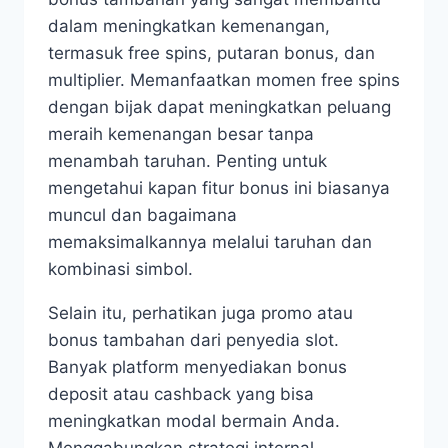
dalam meningkatkan kemenangan,
termasuk free spins, putaran bonus, dan
multiplier. Memanfaatkan momen free spins
dengan bijak dapat meningkatkan peluang
meraih kemenangan besar tanpa
menambah taruhan. Penting untuk
mengetahui kapan fitur bonus ini biasanya
muncul dan bagaimana
memaksimalkannya melalui taruhan dan
kombinasi simbol.
Selain itu, perhatikan juga promo atau
bonus tambahan dari penyedia slot.
Banyak platform menyediakan bonus
deposit atau cashback yang bisa
meningkatkan modal bermain Anda.
Menggabungkan strategi internal