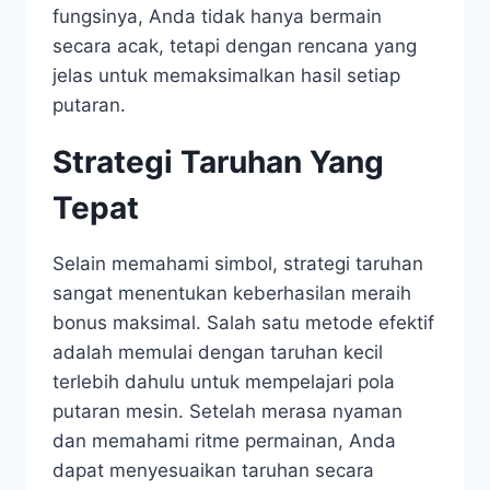
fungsinya, Anda tidak hanya bermain
secara acak, tetapi dengan rencana yang
jelas untuk memaksimalkan hasil setiap
putaran.
Strategi Taruhan Yang
Tepat
Selain memahami simbol, strategi taruhan
sangat menentukan keberhasilan meraih
bonus maksimal. Salah satu metode efektif
adalah memulai dengan taruhan kecil
terlebih dahulu untuk mempelajari pola
putaran mesin. Setelah merasa nyaman
dan memahami ritme permainan, Anda
dapat menyesuaikan taruhan secara