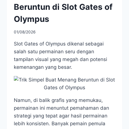
Beruntun di Slot Gates of
Olympus
01/08/2026
Slot Gates of Olympus dikenal sebagai
salah satu permainan seru dengan
tampilan visual yang megah dan potensi
kemenangan yang besar.
Namun, di balik grafis yang memukau,
permainan ini menuntut pemahaman dan
strategi yang tepat agar hasil permainan
lebih konsisten. Banyak pemain pemula