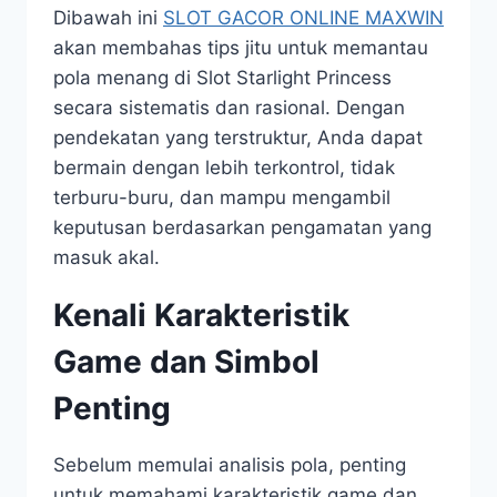
Dibawah ini
SLOT GACOR ONLINE MAXWIN
akan membahas tips jitu untuk memantau
pola menang di Slot Starlight Princess
secara sistematis dan rasional. Dengan
pendekatan yang terstruktur, Anda dapat
bermain dengan lebih terkontrol, tidak
terburu-buru, dan mampu mengambil
keputusan berdasarkan pengamatan yang
masuk akal.
Kenali Karakteristik
Game dan Simbol
Penting
Sebelum memulai analisis pola, penting
untuk memahami karakteristik game dan