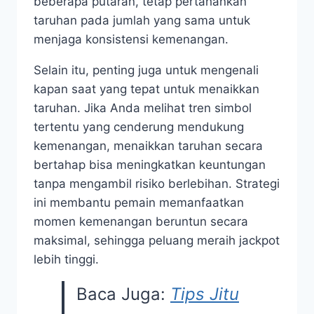
beberapa putaran, tetap pertahankan
taruhan pada jumlah yang sama untuk
menjaga konsistensi kemenangan.
Selain itu, penting juga untuk mengenali
kapan saat yang tepat untuk menaikkan
taruhan. Jika Anda melihat tren simbol
tertentu yang cenderung mendukung
kemenangan, menaikkan taruhan secara
bertahap bisa meningkatkan keuntungan
tanpa mengambil risiko berlebihan. Strategi
ini membantu pemain memanfaatkan
momen kemenangan beruntun secara
maksimal, sehingga peluang meraih jackpot
lebih tinggi.
Baca Juga:
Tips Jitu