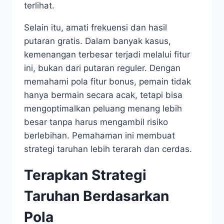
terlihat.
Selain itu, amati frekuensi dan hasil
putaran gratis. Dalam banyak kasus,
kemenangan terbesar terjadi melalui fitur
ini, bukan dari putaran reguler. Dengan
memahami pola fitur bonus, pemain tidak
hanya bermain secara acak, tetapi bisa
mengoptimalkan peluang menang lebih
besar tanpa harus mengambil risiko
berlebihan. Pemahaman ini membuat
strategi taruhan lebih terarah dan cerdas.
Terapkan Strategi
Taruhan Berdasarkan
Pola