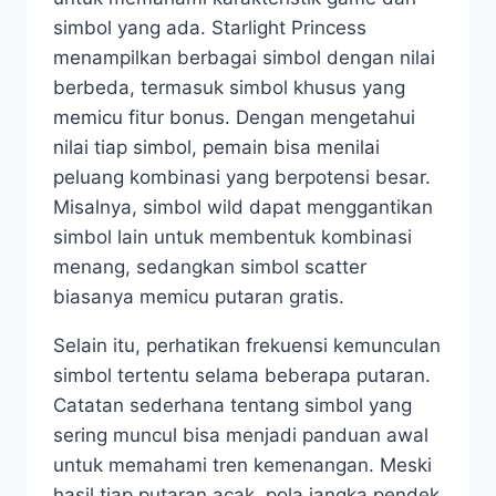
simbol yang ada. Starlight Princess
menampilkan berbagai simbol dengan nilai
berbeda, termasuk simbol khusus yang
memicu fitur bonus. Dengan mengetahui
nilai tiap simbol, pemain bisa menilai
peluang kombinasi yang berpotensi besar.
Misalnya, simbol wild dapat menggantikan
simbol lain untuk membentuk kombinasi
menang, sedangkan simbol scatter
biasanya memicu putaran gratis.
Selain itu, perhatikan frekuensi kemunculan
simbol tertentu selama beberapa putaran.
Catatan sederhana tentang simbol yang
sering muncul bisa menjadi panduan awal
untuk memahami tren kemenangan. Meski
hasil tiap putaran acak, pola jangka pendek